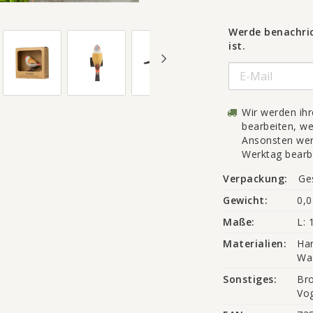
Werde benachric
ist.
Wir werden ih
bearbeiten, wen
Ansonsten wer
Werktag bearb
Verpackung:
Ge
Gewicht:
0,0
Maße:
L: 
Materialien:
Han
Was
Sonstiges:
Bro
Vog