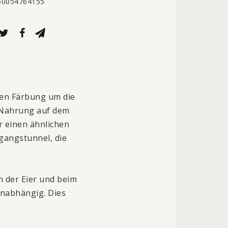
50054764155
ten Färbung um die
l Nahrung auf dem
r einen ähnlichen
gangstunnel, die
 der Eier und beim
unabhängig. Dies