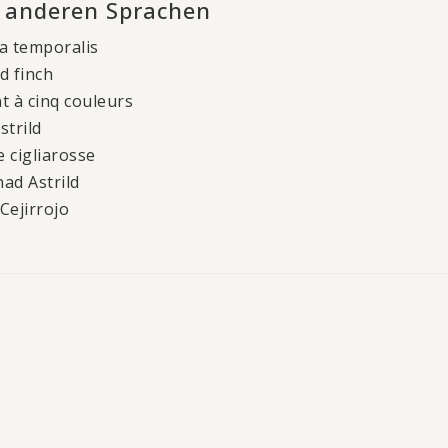
n anderen Sprachen
a temporalis
d finch
t à cinq couleurs
strild
e cigliarosse
ad Astrild
Cejirrojo