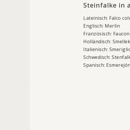
Steinfalke in
Lateinisch: Falco co
Englisch: Merlin
Französisch: Faucon
Holländisch: Smelle
Italienisch: Smerigli
Schwedisch: Stenfal
Spanisch: Esmerejó