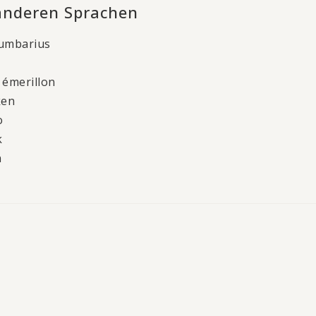
 anderen Sprachen
lumbarius
 émerillon
ken
o
k
n