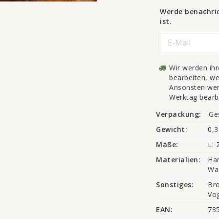
Werde benachric
ist.
Wir werden ih
bearbeiten, wen
Ansonsten wer
Werktag bearb
Verpackung:
Ge
Gewicht:
0,3
Maße:
L: 
Materialien:
Han
Was
Sonstiges:
Bro
Vog
EAN:
73