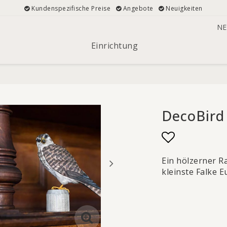
Kundenspezifische Preise
Angebote
Neuigkeiten
NE
Einrichtung
DecoBird 
Add to list
Ein hölzerner Ra
kleinste Falke E