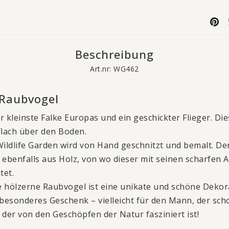
Beschreibung
Art.nr: WG462
 Raubvogel
er kleinste Falke Europas und ein geschickter Flieger. D
 flach über den Boden.
ildlife Garden wird von Hand geschnitzt und bemalt. Der
benfalls aus Holz, von wo dieser mit seinen scharfen 
et.
 hölzerne Raubvogel ist eine unikate und schöne Dekora
 besonderes Geschenk – vielleicht für den Mann, der scho
 der von den Geschöpfen der Natur fasziniert ist!