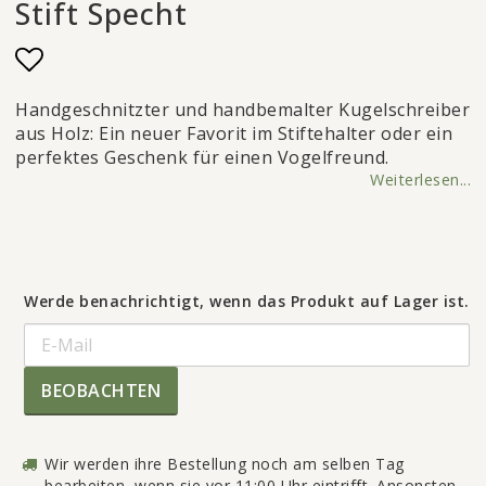
Stift Specht
Add to list of favorites
Handgeschnitzter und handbemalter Kugelschreiber
aus Holz: Ein neuer Favorit im Stiftehalter oder ein
perfektes Geschenk für einen Vogelfreund.
Weiterlesen...
Werde benachrichtigt, wenn das Produkt auf Lager ist.
BEOBACHTEN
Wir werden ihre Bestellung noch am selben Tag
bearbeiten, wenn sie vor 11:00 Uhr eintrifft. Ansonsten