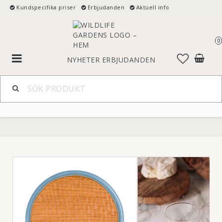
Kundspecifika priser
Erbjudanden
Aktuell info
0
Toggle
NYHETER
ERBJUDANDEN
navigation