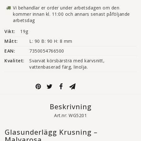
Vi behandlar er order under arbetsdagen om den
kommer innan kl. 11:00 och annars senast påföljande
arbetsdag
Vikt:
19g
Mått:
L: 90 B: 90 H: 8 mm
EAN:
7350054766500
Kvalitet:
Svarvat körsbärsträ med karvsnitt, 
vattenbaserad färg, linolja.
Beskrivning
Art.nr: WG5201
Glasunderlägg Krusning –
Malvarosa