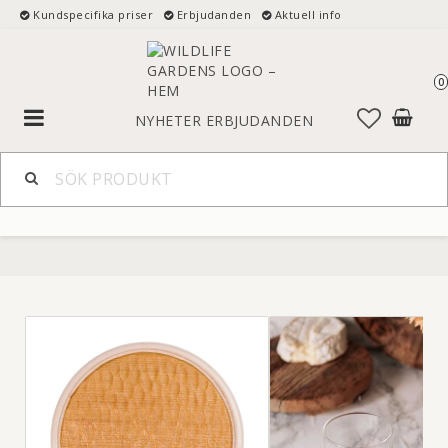
Kundspecifika priser
Erbjudanden
Aktuell info
0
Toggle
NYHETER
ERBJUDANDEN
navigation