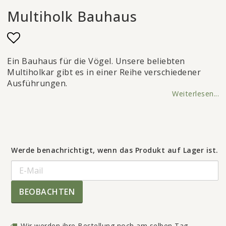
Multiholk Bauhaus
Add to list of favorites
Ein Bauhaus für die Vögel. Unsere beliebten
Multiholkar gibt es in einer Reihe verschiedener
Ausführungen.
Weiterlesen...
Werde benachrichtigt, wenn das Produkt auf Lager ist.
BEOBACHTEN
Wir werden ihre Bestellung noch am selben Tag