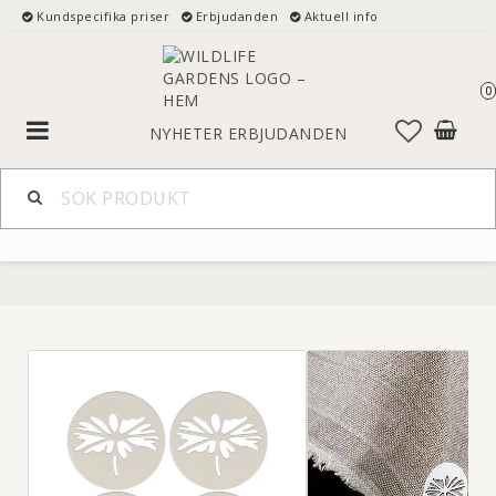
Kundspecifika priser
Erbjudanden
Aktuell info
0
Toggle
NYHETER
ERBJUDANDEN
navigation