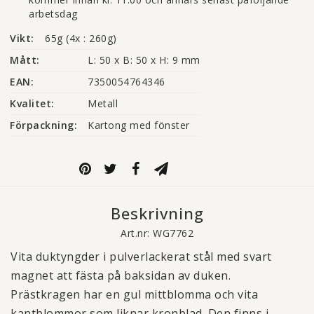
arbetsdag
Vikt:
65g (4x : 260g)
Mått:
L: 50 x B: 50 x H: 9 mm
EAN:
7350054764346
Kvalitet:
Metall
Förpackning:
Kartong med fönster
Beskrivning
Art.nr: WG7762
Vita duktyngder i pulverlackerat stål med svart
magnet att fästa på baksidan av duken.
Prästkragen har en gul mittblomma och vita
kantblommor som liknar kronblad. Den finns i