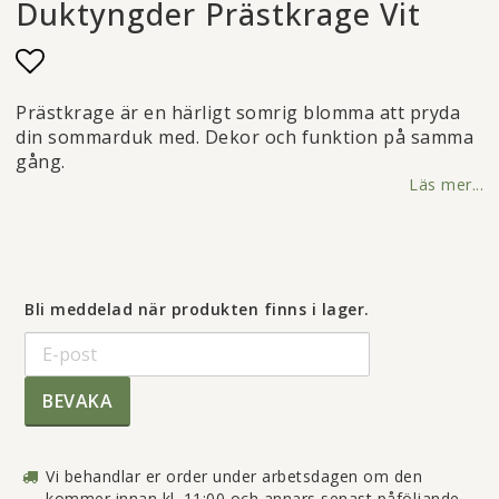
Duktyngder Prästkrage Vit
Lägg till i favoritlistan
Prästkrage är en härligt somrig blomma att pryda
din sommarduk med. Dekor och funktion på samma
gång.
Läs mer...
Bli meddelad när produkten finns i lager.
BEVAKA
Vi behandlar er order under arbetsdagen om den
kommer innan kl. 11:00 och annars senast påföljande