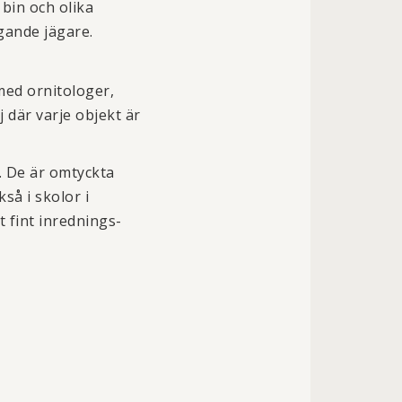
 bin och olika
gande jägare.
med ornitologer,
 där varje objekt är
. De är omtyckta
så i skolor i
t fint inrednings-