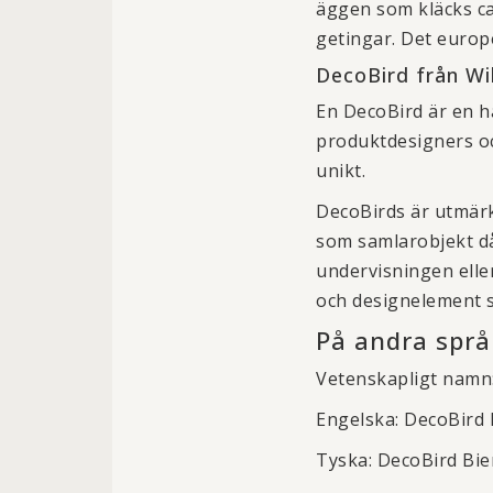
äggen som kläcks ca 
getingar. Det europe
DecoBird från Wi
En DecoBird är en h
produktdesigners oc
unikt.
DecoBirds är utmärk
som samlarobjekt då 
undervisningen eller
och designelement s
På andra språ
Vetenskapligt namn
Engelska: DecoBird
Tyska: DecoBird Bi