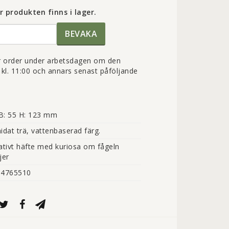
 produkten finns i lager.
BEVAKA
er order under arbetsdagen om den
l. 11:00 och annars senast påföljande
 B: 55 H: 123 mm
dat trä, vattenbaserad färg.
tivt häfte med kuriosa om fågeln 
jer
54765510