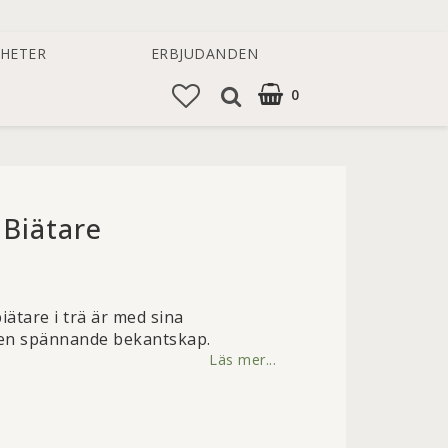
HETER
ERBJUDANDEN
0
DIN VARUKORG ÄR TOM
 Biätare
favoritlistan
ätare i trä är med sina
 en spännande bekantskap.
Läs mer...