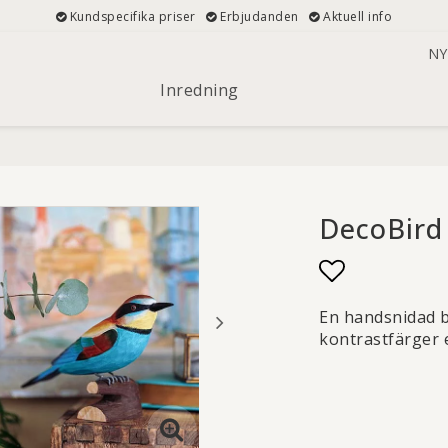
Kundspecifika priser
Erbjudanden
Aktuell info
NY
Inredning
DecoBird
Lägg till i 
En handsnidad bi
kontrastfärger