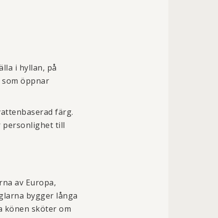
la i hyllan, på
mn som öppnar
vattenbaserad färg.
personlighet till
arna av Europa,
åglarna bygger långa
åda könen sköter om