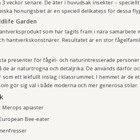
3 veckor senare. De äter i huvudsak insekter – speciellt
iska honungsbiet är en speciell delikatess för dessa fly
ldlife Garden
antverksprodukt som har tagits fram i nära samarbete 
h hantverkskonstnärer. Resultatet är en stor fågelfamilj
ta presenter för fågel- och naturintresserade personer
de är naturtrogna och detaljrika. De används därför ock
 som ett lekfullt inslag i klassrummet. I hemmet är de et
om gör sig väl i både moderna och mer generösa stilar.
k
:
Merops apiaster
 European Bee-eater
enenfresser