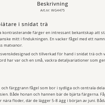
Beskrivning
Art.nr: WG4475
ätare i snidat trä
 kontrasterande färger en intressant bekantskap att stäl
kanske mitt i findukningen. En vacker fågel med ett na
ss matvanor.
svenskdesignad och tillverkad för hand i snidat trä och 
rd har var och en små, vackra detaljvariationer som ger 
 och färggrann fågel som bor i sydliga och centrala del
Asien. Både honan och hannen bär de bjärta färgerna. F
 nära floder, där de lägger 5-8 ägg i början av juni. B