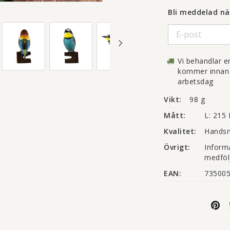
Bli meddelad när
Vi behandlar 
kommer innan k
arbetsdag
Vikt:
98 g
Mått:
L: 215
Kvalitet:
Handsni
Övrigt:
Informa
medföl
EAN:
73500