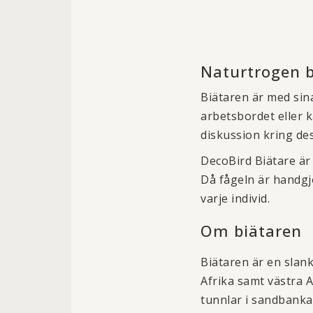
Naturtrogen bi
Biätaren är med sina
arbetsbordet eller 
diskussion kring de
DecoBird Biätare är 
Då fågeln är handgjo
varje individ.
Om biätaren
Biätaren är en slank
Afrika samt västra 
tunnlar i sandbankar