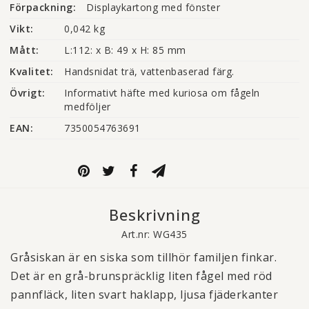
Förpackning:
Displaykartong med fönster
Vikt:
0,042 kg
Mått:
L:112: x B: 49 x H: 85 mm
Kvalitet:
Handsnidat trä, vattenbaserad färg.
Övrigt:
Informativt häfte med kuriosa om fågeln 
medföljer
EAN:
7350054763691
Beskrivning
Art.nr: WG435
Gråsiskan är en siska som tillhör familjen finkar.
Det är en grå-brunspräcklig liten fågel med röd
pannfläck, liten svart haklapp, ljusa fjäderkanter