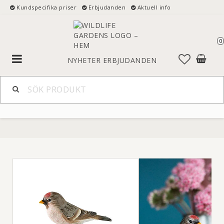
Kundspecifika priser
Erbjudanden
Aktuell info
0
Toggle
NYHETER
ERBJUDANDEN
navigation