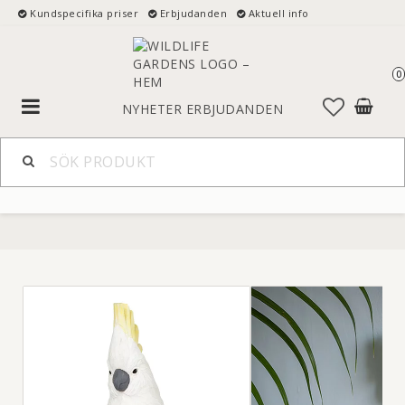
Kundspecifika priser
Erbjudanden
Aktuell info
0
Toggle
NYHETER
ERBJUDANDEN
navigation