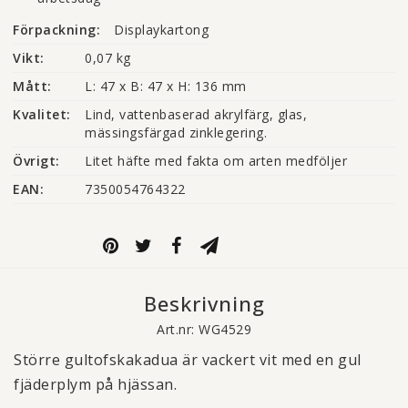
Förpackning:
Displaykartong
Vikt:
0,07 kg
Mått:
L: 47 x B: 47 x H: 136 mm
Kvalitet:
Lind, vattenbaserad akrylfärg, glas, 
mässingsfärgad zinklegering.
Övrigt:
Litet häfte med fakta om arten medföljer
EAN:
7350054764322
Beskrivning
Art.nr: WG4529
Större gultofskakadua är vackert vit med en gul
fjäderplym på hjässan.