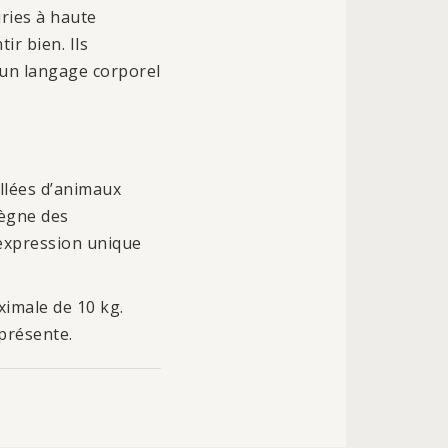
iries à haute
ir bien. Ils
un langage corporel
illées d’animaux
règne des
'expression unique
ximale de 10 kg.
eprésente.