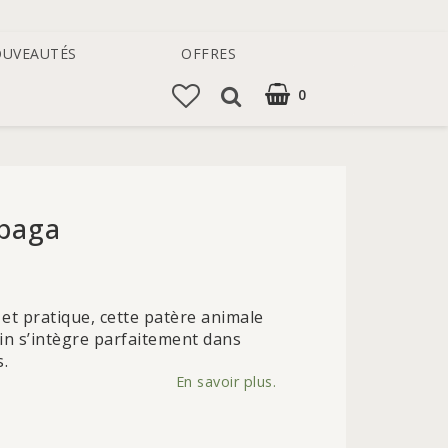
UVEAUTÉS
OFFRES
0
VOTRE PANIER EST VIDE
lpaga
 of favorites
e et pratique, cette patère animale
in s’intègre parfaitement dans
s.
En savoir plus.