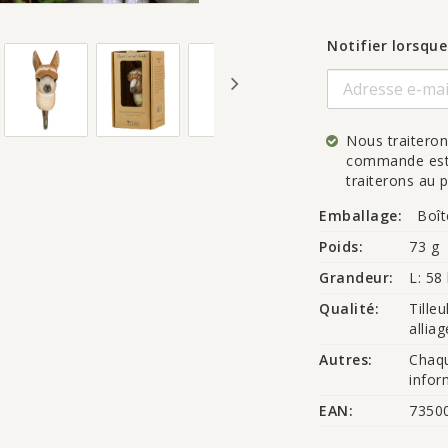
Notifier lorsque
Nous traitero
commande est a
traiterons au p
Emballage:
Boît
Poids:
73 g
Grandeur:
L: 58
Qualité:
Tilleu
alliag
Autres:
Chaqu
infor
EAN:
7350