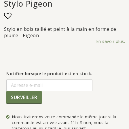
Stylo Pigeon
Add to list of favorites
Stylo en bois taillé et peint à la main en forme de
plume - Pigeon
En savoir plus.
Notifier lorsque le produit est en stock.
SURVEILLER
Nous traiterons votre commande le même jour si la
commande est arrivée avant 11h. Sinon, nous la
traiterons au plus tard le jour suivant.