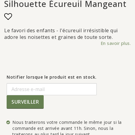
Silhouette Écureuil Mangeant
Add to list of favorites
Le favori des enfants - l'écureuil irrésistible qui
adore les noisettes et graines de toute sorte.
En savoir plus.
Notifier lorsque le produit est en stock.
SURVEILLER
Nous traiterons votre commande le même jour si la
commande est arrivée avant 11h. Sinon, nous la
traiterons au plus tard le jour suivant.