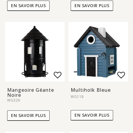
EN SAVOIR PLUS
EN SAVOIR PLUS
Add to list of favorite
Add to list of favorite
Add 
Add 
Mangeoire Géante
Multiholk Bleue
Noire
WG118
WG326
EN SAVOIR PLUS
EN SAVOIR PLUS