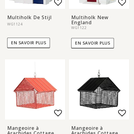
Add to list of favorite
Add to list of favorite
Add 
Add 
Multiholk De Stijl
Multiholk New
England
WG1124
WG1122
EN SAVOIR PLUS
EN SAVOIR PLUS
Add to list of favorite
Add to list of favorite
Add 
Add 
Mangeoire à
Mangeoire à
Arachides Cottage
Arachides Cottage