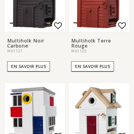
Add to list of favorite
Add to list of favorite
Add 
Add 
Multiholk Noir
Multiholk Terre
Carbone
Rouge
WG1127
WG1125
EN SAVOIR PLUS
EN SAVOIR PLUS