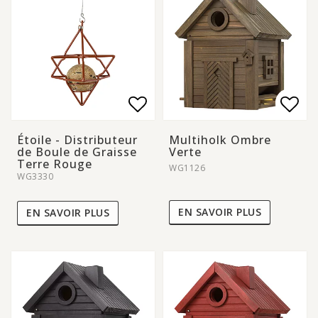
Add to list of favorite
Add to list of favorite
Add 
Add 
Étoile - Distributeur
Multiholk Ombre
de Boule de Graisse
Verte
Terre Rouge
WG1126
WG3330
EN SAVOIR PLUS
EN SAVOIR PLUS