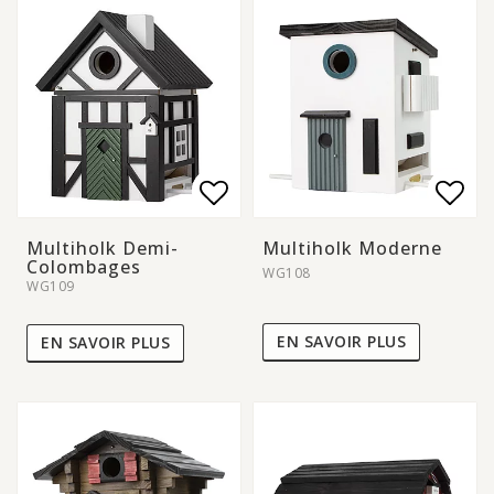
Add to list of favorite
Add to list of favorite
Add 
Add 
Multiholk Demi-
Multiholk Moderne
Colombages
WG108
WG109
EN SAVOIR PLUS
EN SAVOIR PLUS