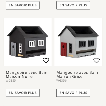
EN SAVOIR PLUS
EN SAVOIR PLUS
Add to list of favorite
Add to list of favorite
Add 
Add 
Mangeoire avec Bain
Mangeoire avec Bain
Maison Noire
Maison Grise
WG355
WG356
EN SAVOIR PLUS
EN SAVOIR PLUS