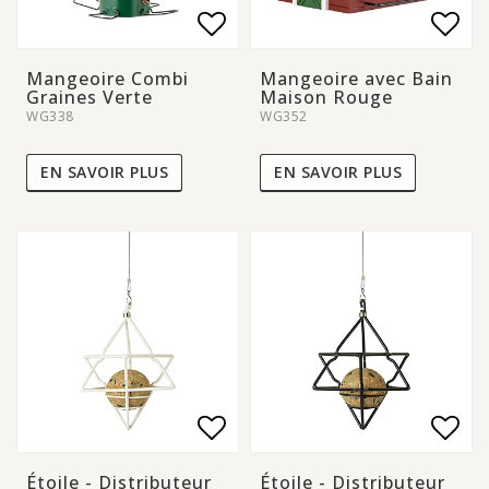
Add to list of favorite
Add to list of favorite
Add 
Add 
Mangeoire Combi
Mangeoire avec Bain
Graines Verte
Maison Rouge
WG338
WG352
EN SAVOIR PLUS
EN SAVOIR PLUS
Add to list of favorite
Add 
Étoile - Distributeur
Étoile - Distributeur