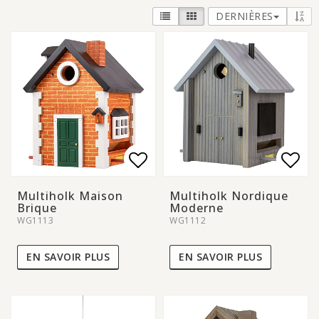
DERNIÈRES
Add to list of favorite
Add to list of favorite
Add 
Add 
Multiholk Maison
Multiholk Nordique
Brique
Moderne
WG1113
WG1112
EN SAVOIR PLUS
EN SAVOIR PLUS