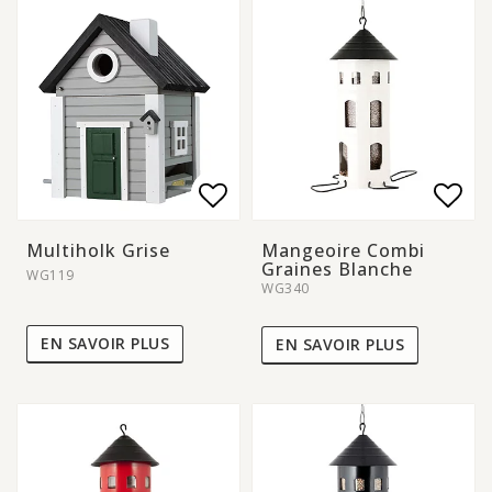
Add to list of favorite
Add to list of favorite
Add 
Add 
Multiholk Grise
Mangeoire Combi
Graines Blanche
WG119
WG340
EN SAVOIR PLUS
EN SAVOIR PLUS