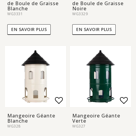
de Boule de Graisse
de Boule de Graisse
Blanche
Noire
WG3331
WG3329
EN SAVOIR PLUS
EN SAVOIR PLUS
Add to list of favorite
Add to list of favorite
Add 
Add 
Mangeoire Géante
Mangeoire Géante
Blanche
Verte
WG328
WG327