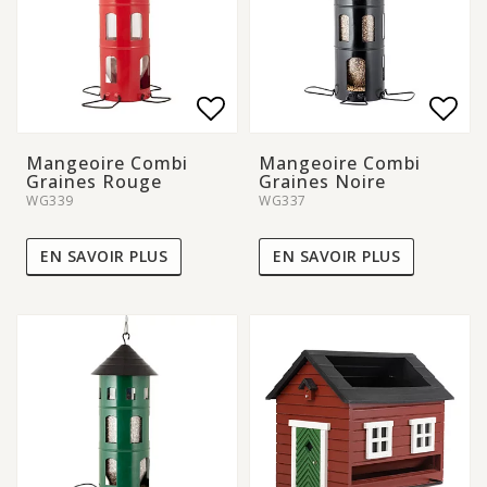
Add to list of favorite
Add to list of favorite
Add 
Add 
Mangeoire Combi
Mangeoire Combi
Graines Rouge
Graines Noire
WG339
WG337
EN SAVOIR PLUS
EN SAVOIR PLUS