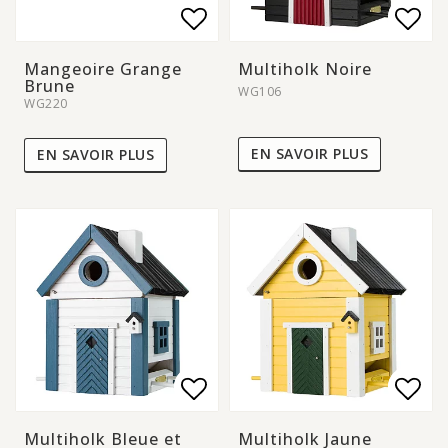
Add to list of favorite
Add to list of favorite
Add 
Add 
Mangeoire Grange
Multiholk Noire
Brune
WG106
WG220
EN SAVOIR PLUS
EN SAVOIR PLUS
Add to list of favorite
Add to list of favorite
Add 
Add 
Multiholk Bleue et
Multiholk Jaune