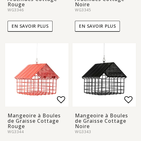
Rouge
Noire
WG3346
WG3345
EN SAVOIR PLUS
EN SAVOIR PLUS
Add to list of favorite
Add to list of favorite
Add 
Add 
Mangeoire à Boules
Mangeoire à Boules
de Graisse Cottage
de Graisse Cottage
Rouge
Noire
WG3344
WG3343