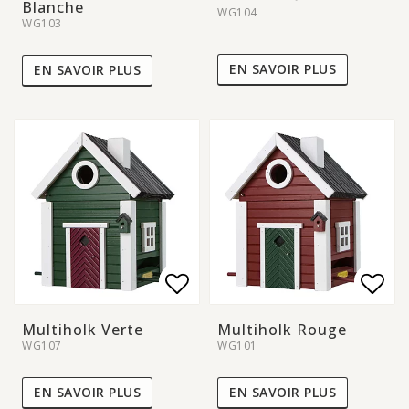
Blanche
WG104
WG103
EN SAVOIR PLUS
EN SAVOIR PLUS
Add to list of favorite
Add to list of favorite
Add 
Add 
Multiholk Verte
Multiholk Rouge
WG107
WG101
EN SAVOIR PLUS
EN SAVOIR PLUS