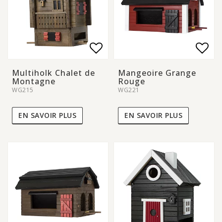
Add to list of favorite
Add to list of favorite
Add 
Add 
Multiholk Chalet de
Mangeoire Grange
Montagne
Rouge
WG215
WG221
EN SAVOIR PLUS
EN SAVOIR PLUS